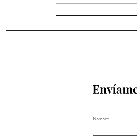
Trabajo en equipo para la
definición de las
Coordinaciones Estatales de
Defensa de la Cuarta Transfo
Envíame
Nombre