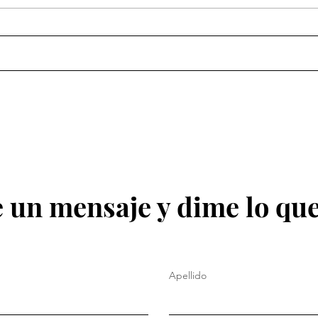
“Adán Augusto es un
Adán
compañero de primera”:
pres
Claudia Sheinbaum
regre
 un mensaje y dime lo que
Apellido