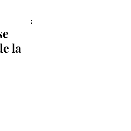
se
e la