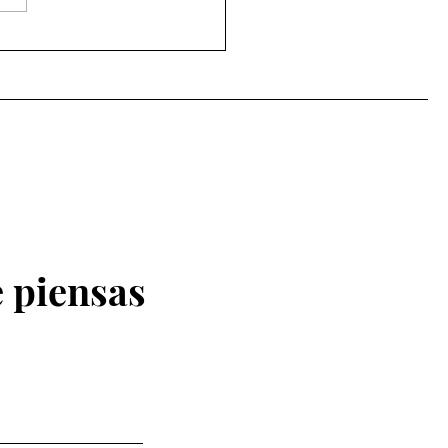
 Augusto sigue
ente: AMLO confirma su
so a la vida política
 piensas