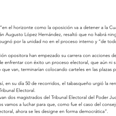
 “en el horizonte como la oposición va a detener a la Cu
án Augusto López Hernández, resaltó que no habrá ning
pugnó por la unidad no en el proceso interno y “de tod
ición opositora han empezado su carrera con acciones d
 enfrentar con éxito un proceso electoral, que aún ni siq
o que van, terminarían colocando carteles en las plazas p
í, en su día 50 de recorridos, el tabasqueño urgió la re
ribunal Electoral. 
an dos magistrados del Tribunal Electoral del Poder Judi
s vamos a luchar para que, como fue el caso del consej
lectoral, ahora se les designe en forma democrática”.