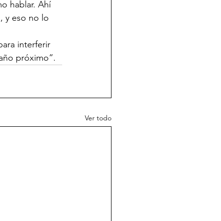
o hablar. Ahí 
 y eso no lo 
ara interferir 
l año próximo”.
Ver todo