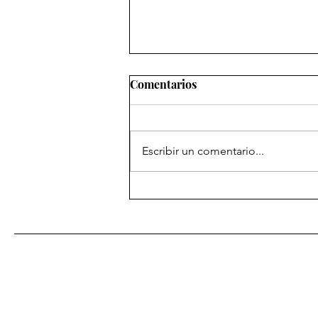
Comentarios
Escribir un comentario...
Trabajo en equipo para la
definición de las
Coordinaciones Estatales de
Defensa de la Cuarta Transfo