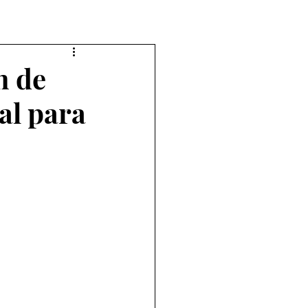
n de
al para