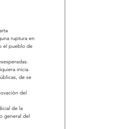
arta 
una ruptura en 
o el pueblo de 
esesperadas. 
uiera inicia. 
úblicas, de se 
novación del 
cial de la 
o general del 